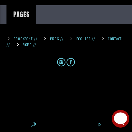
PAGES
BROCKZONE //
PROG //
ÉCOUTER //
CONTACT
BrockZone
//
RGPD //